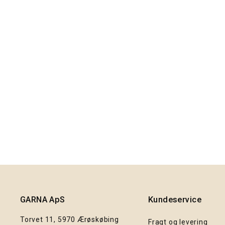
Unik String-bag – limited edition 91
165,00 kr.
GARNA ApS
Kundeservice
Torvet 11, 5970 Ærøskøbing
Fragt og levering