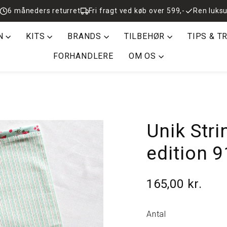
6 måneders returret
Fri fragt ved køb over 599,-
Ren luksu
N
KITS
BRANDS
TILBEHØR
TIPS & T
FORHANDLERE
OM OS
Unik Stri
edition 9
165,00 kr.
Normalpris
Antal