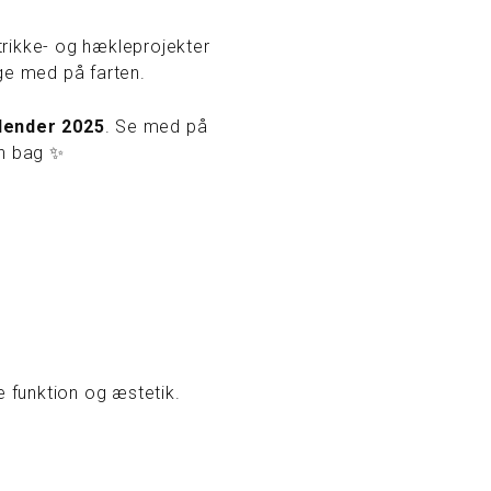
strikke- og hækleprojekter
ge med på farten.
lender 2025
. Se med på
en bag ✨
e funktion og æstetik.