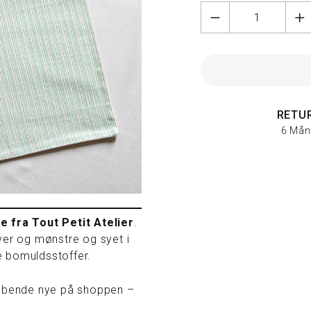
RETU
6 Mån
e fra Tout Petit Atelier
.
ver og mønstre og syet i
e bomuldsstoffer.
løbende nye på shoppen –