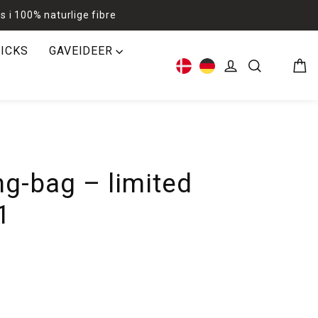
s i 100% naturlige fibre
RICKS
GAVEIDEER
Kur
Log ind
Søg
ng-bag – limited
1