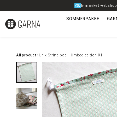
Spring
E-mærket webshop
til
indhold
SOMMERPAKKE
GAR
All product
Unik String-bag – limited edition 91