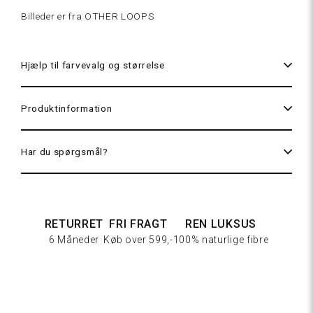
Billeder er fra OTHER LOOPS
256 Latte
Hjælp til farvevalg og størrelse
Produktinformation
218
Champagne
Har du spørgsmål?
RETURRET
FRI FRAGT
REN LUKSUS
6 Måneder
Køb over 599,-
100% naturlige fibre
259
Mocha