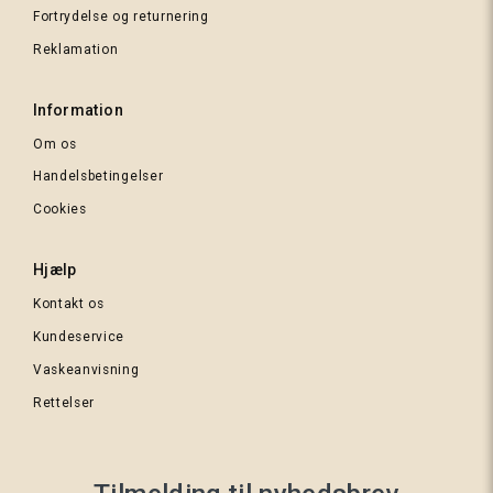
Fortrydelse og returnering
312
Reklamation
Rosa
Information
Om os
Handelsbetingelser
Cookies
248 Dark
Hjælp
Chocolate
Kontakt os
Kundeservice
Vaskeanvisning
388
Rettelser
Bordeaux