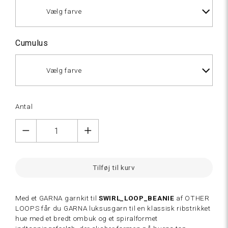
Vælg farve
Cumulus
Vælg farve
107
Natur
Antal
hvid
102
Natur
Tilføj til kurv
hvid
Med et GARNA garnkit til
SWIRL_LOOP_BEANIE
af OTHER
LOOPS får du GARNA luksusgarn til
en klassisk ribstrikket
hue med et bredt ombuk og et spiralformet