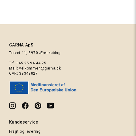
225
Champagne
GARNA ApS
Torvet 11, 5970 Ærøskøbing
285
Tlf.
+45 25 94 44 25
Mørkebrun
Mail:
velkommen@garna.dk
CVR: 39349027
Instagram
Facebook
Pinterest
YouTube
240 Brun
Kundeservice
Fragt og levering