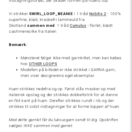
indtagningsforløb, der skaber formen på huens top.
252 Kalk
Vi strikker
SWIRL_LOOP_BEANIE
i
1 tråd
Nobilis 2
- 100%
hvid
superfine, blød, kradsefri lammeuld fra
Skotland
sammen
med
1 tråd
Cumulus
- florlet, blødt
cashmeresilke fra Italien.
Bemærk:
205
Cream
Mønsteret følger ikke med garnkittet, men kan købes
hvid
hos
OTHER LOOPS
Modellen på billedet er ikke strikket i GARNA garn,
men viser designerens eget eksemplar.
Huen strikkes nedefra og op. Først slås masker op med
italiensk opslag og der strikkes dobbeltstrik for at danne
211
en flot kant på huen. Derefter strikkes rundt i rib og der
Cream
strikkes til sidst indtagninger for at forme toppen af huen.
hvid
Med dette garnkit får du luksusgarn sendt til dig. Opskriften
sælges IKKE sammen med garnet.