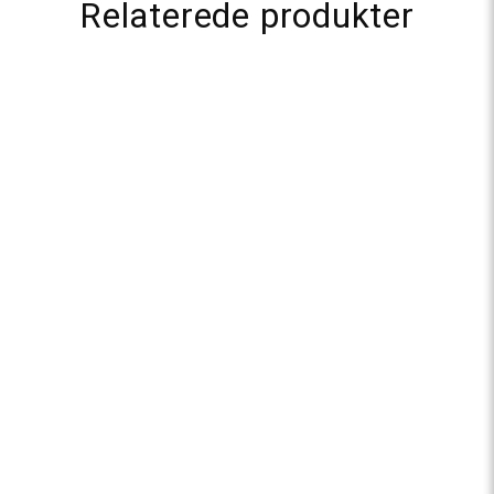
Relaterede produkter
262 Latte
395
Bordeaux
275
SWIRL_LOOP_BEANIE OTHER
Varm grå
LOOPS - Garnkit (uden opskrift)
Cashmere
350,00 kr.