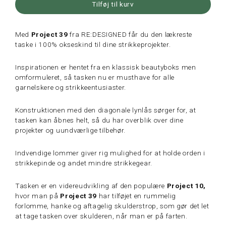
Tilføj til kurv
Med
Project 39
fra RE:DESIGNED får du den lækreste
taske i
100% okseskind til dine strikkeprojekter.
Inspirationen er hentet fra en klassisk beautyboks men
omformuleret, så tasken nu er musthave for alle
garnelskere og strikkeentusiaster.
Konstruktionen med den diagonale lynlås sørger for, at
tasken kan åbnes helt, så du har overblik over dine
projekter og uundværlige tilbehør.
Indvendige lommer giver rig mulighed for at holde orden i
strikkepinde og andet mindre strikkegear.
Tasken er en videreudvikling af den populære
Project 10,
hvor man på
Project 39
har tilføjet en rummelig
forlomme, hanke og aftagelig skulderstrop, som gør det let
at tage tasken over skulderen, når man er på farten.