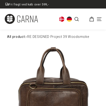
Spring
Fri fragt ved køb over 599,-
til
indhold
Kurv
Søg
Men
All product
RE:DESIGNED Project 39 Woodsmoke