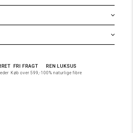
205 Cream hvid
RRET
FRI FRAGT
REN LUKSUS
eder
Køb over 599,-
100% naturlige fibre