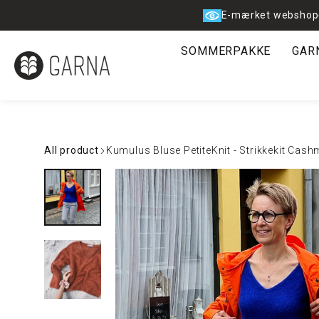
Spring
E-mærket webshop
til
indhold
SOMMERPAKKE
GAR
All product
Kumulus Bluse PetiteKnit - Strikkekit Cash