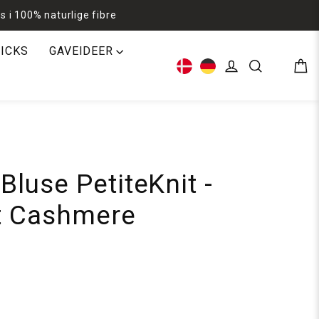
s i 100% naturlige fibre
RICKS
GAVEIDEER
Kur
Log ind
Søg
luse PetiteKnit -
it Cashmere