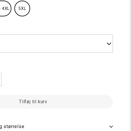
- 4XL
5XL
102 Natur hvid
Tilføj til kurv
og størrelse