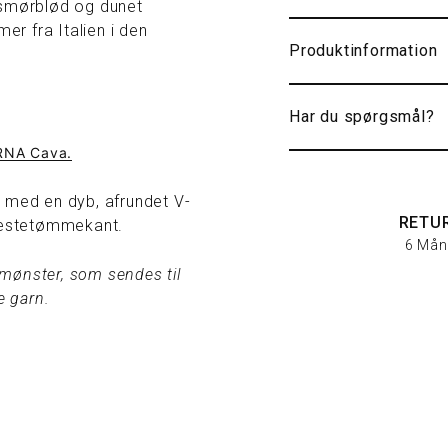
 smørblød og dunet
r fra Italien i den
Produktinformation
Har du spørgsmål?
RNA Cava
.
k med en dyb, afrundet V-
RETU
/hestetømmekant.
6 Mån
t mønster, som sendes til
e garn.