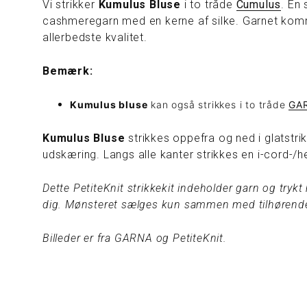
Vi strikker
Kumulus Bluse
i to tråde
Cumulus
. En
cashmeregarn med en kerne af silke. Garnet komme
allerbedste kvalitet.
Bemærk:
Kumulus bluse
kan også strikkes i to tråde
GA
Kumulus Bluse
strikkes oppefra og ned i glatstri
udskæring. Langs alle kanter strikkes en i-cord-
Dette PetiteKnit strikkekit indeholder garn og tryk
dig. Mønsteret sælges kun sammen med tilhørend
Billeder er fra GARNA og PetiteKnit.