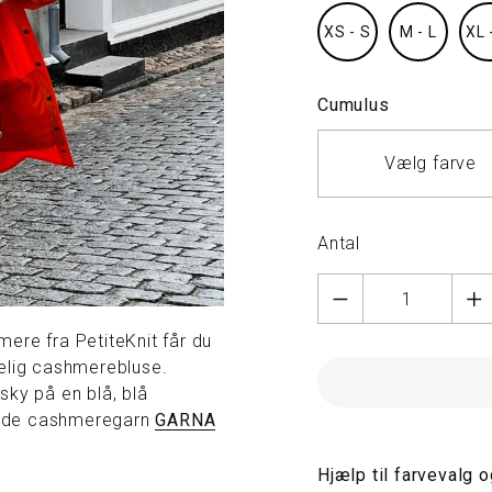
XS - S
M - L
XL 
Cumulus
Vælg farve
Antal
mere fra PetiteKnit får du
delig cashmerebluse.
sky på en blå, blå
løde cashmeregarn
GARNA
Hjælp til farvevalg 