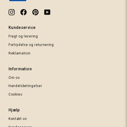
Instagram
Facebook
Pinterest
YouTube
Kundeservice
Fragt og levering
312
Fortrydelse og returnering
Rosa
Reklamation
Information
434
Kobber
Om os
orange
Handelsbetingelser
Cookies
Hjælp
Kontakt os