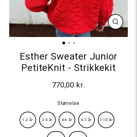
Luk
Esther Sweater Junior
PetiteKnit - Strikkekit
770,00 kr.
Normalpris
Størrelse
1-2 år
2-4 år
4-6 år
6-7 år
7-10 år