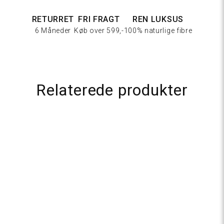
RETURRET
FRI FRAGT
REN LUKSUS
6 Måneder
Køb over 599,-
100% naturlige fibre
262 Latte
Relaterede produkter
310
Rosa