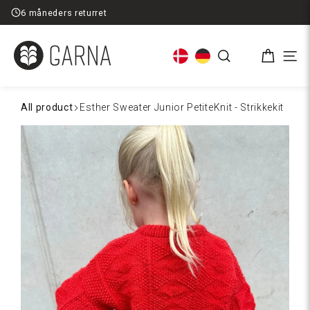
Spring
Fri fragt ved køb over 599,-
til
indhold
Kurv
Søg
Men
All product
Esther Sweater Junior PetiteKnit - Strikkekit