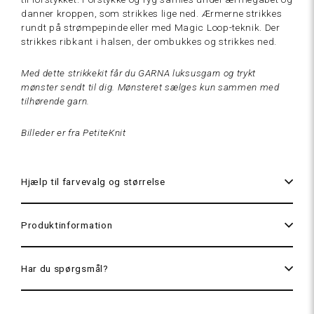
Cream
danner kroppen, som strikkes lige ned. Ærmerne strikkes
hvid
rundt på strømpepinde eller med Magic Loop-teknik. Der
strikkes ribkant i halsen, der ombukkes og strikkes ned.
260
Med dette strikkekit får du GARNA luksusgarn og trykt
Perlemorslatte
mønster sendt til dig. Mønsteret sælges kun sammen med
tilhørende garn.
Billeder er fra PetiteKnit
Hjælp til farvevalg og størrelse
218
Produktinformation
Champagne
292
Har du spørgsmål?
Mørkebrun