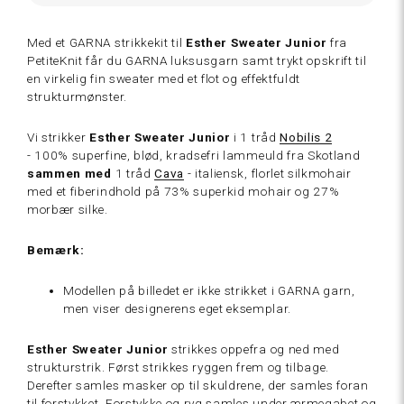
Med et GARNA strikkekit til
Esther
Sweater Junior
fra
PetiteKnit får du GARNA luksusgarn samt trykt opskrift til
en
virkelig fin sweater med
et flot og effektfuldt
strukturmønster.
252 Kalk
Vi strikker
Esther Sweater Junior
i 1 tråd
Nobilis 2
hvid
-
100% superfine, blød, kradsefri lammeuld fra Skotland
sammen
med
1 tråd
Cava
- italiensk, florlet silkmohair
med et fiberindhold på 73% superkid mohair og 27%
morbær silke.
220
Bemærk:
Champagne
Modellen på billedet er ikke strikket i GARNA garn,
men viser designerens eget eksemplar.
Esther Sweater Junior
strikkes oppefra og ned
med
strukturstrik. Først strikkes ryggen frem og tilbage.
Derefter samles masker op til skuldrene, der samles foran
211
til forstykket. Forstykke og ryg samles under ærmegabet og