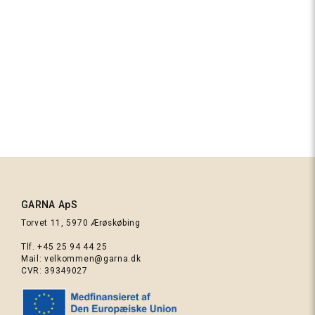
275
Varm grå
Esther Sweater Junior PetiteKnit
353
- Strikkekit
Koral
Fra
770,00 kr.
GARNA ApS
285
Torvet 11, 5970 Ærøskøbing
Mørkebrun
Tlf.
+45 25 94 44 25
Mail:
velkommen@garna.dk
CVR: 39349027
457 Rød