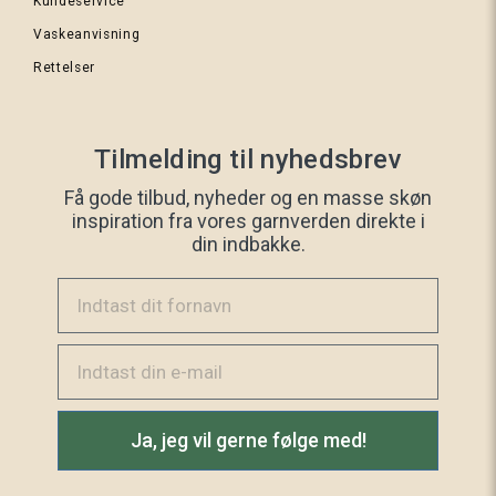
Kundeservice
388
Bordeaux
Vaskeanvisning
Rettelser
414 Sart
Tilmelding til nyhedsbrev
gul
Få gode tilbud, nyheder og en masse skøn
inspiration fra vores garnverden direkte i
din indbakke.
Indtast dit fornavn
465
Email
Svenskrød
Ja, jeg vil gerne følge med!
555
Støvet