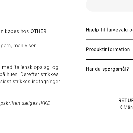
Hjælp til farvevalg 
kan købes hos
OTHER
 garn, men viser
Produktinformation
 med italiensk opslag, og
Har du spørgsmål?
 på huen. Derefter strikkes
l sidst strikkes indtagninger
RETU
 Opskriften sælges IKKE
6 Mån