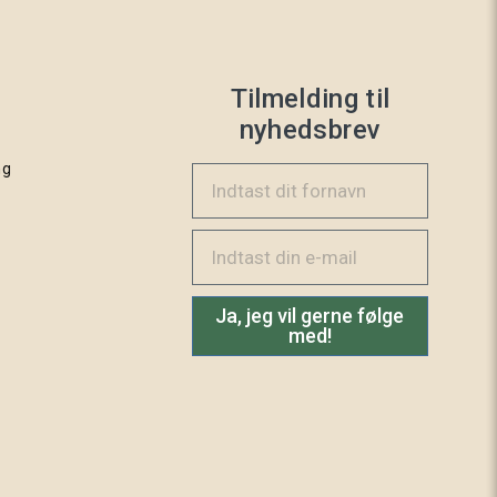
275 Varm grå
Tilmelding til
nyhedsbrev
ng
Indtast dit fornavn
353 Koral
Email
Ja, jeg vil gerne følge
med!
285 Mørkebrun