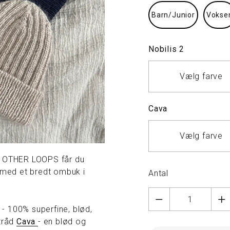
Barn/Junior
Vokse
Nobilis 2
Vælg farve
Cava
Vælg farve
 OTHER LOOPS får du
b med et bredt ombuk i
Antal
- 100% superfine, blød,
tråd
Cava
- en blød og