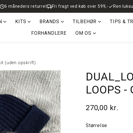
6 måneders returret
Fri fragt ved køb over 599,-
Ren luksu
N
KITS
BRANDS
TILBEHØR
TIPS & T
FORHANDLERE
OM OS
 (uden opskrift)
DUAL_LO
LOOPS - G
270,00 kr.
Normalpris
Størrelse