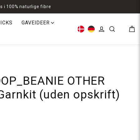
s i 100% naturlige fibre
RICKS
GAVEIDEER
Kur
Log ind
Søg
OP_BEANIE OTHER
arnkit (uden opskrift)