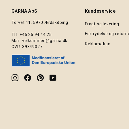
GARNA ApS
Kundeservice
Torvet 11, 5970 Ærøskøbing
Fragt og levering
Fortrydelse og return
Tlf.
+45 25 94 44 25
Mail:
velkommen@garna.dk
Reklamation
CVR: 39349027
Instagram
Facebook
Pinterest
YouTube