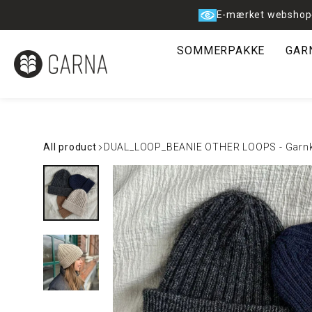
Spring
E-mærket webshop
til
indhold
SOMMERPAKKE
GAR
All product
DUAL_LOOP_BEANIE OTHER LOOPS - Garnkit