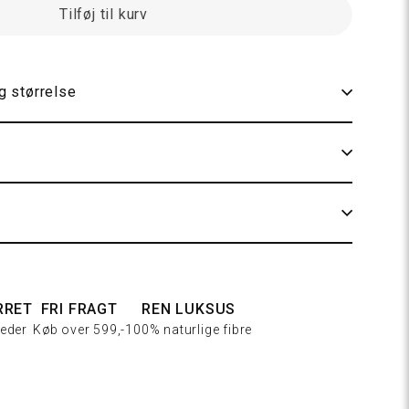
Tilføj til kurv
og størrelse
252 Kalk hvid
220 Champagne
RRET
FRI FRAGT
REN LUKSUS
eder
Køb over 599,-
100% naturlige fibre