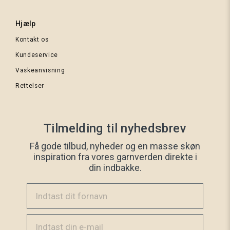
Hjælp
Kontakt os
Kundeservice
Lys
mosgrøn
Vaskeanvisning
tweed
Rettelser
Tilmelding til nyhedsbrev
Få gode tilbud, nyheder og en masse skøn
inspiration fra vores garnverden direkte i
din indbakke.
Indtast dit fornavn
Email
Lyseblå