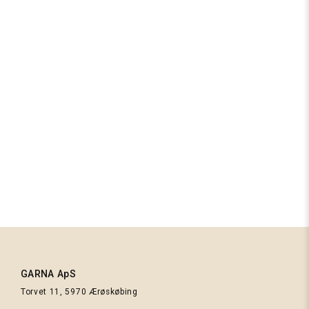
Sart rosa
Kumulus Tee PetiteKnit -
Strikkekit Edda Cashmere
Fra
980,00 kr.
GARNA ApS
Mørkerød
Torvet 11, 5970 Ærøskøbing
tweed