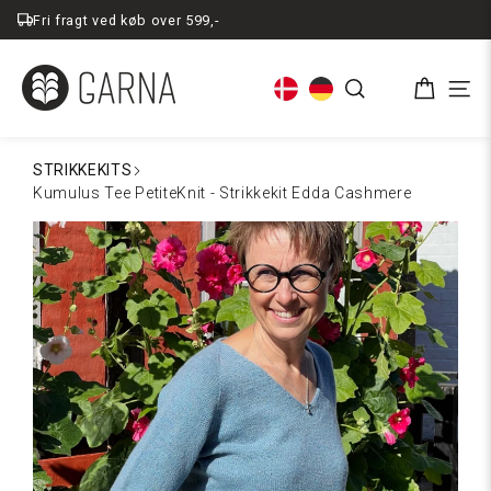
Spring
Fri fragt ved køb over 599,-
til
indhold
Kurv
Søg
Men
STRIKKEKITS
Kumulus Tee PetiteKnit - Strikkekit Edda Cashmere