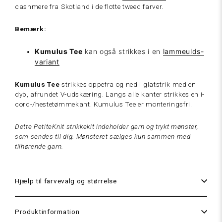
cashmere fra Skotland i de flotte tweed farver.
Bemærk:
Kumulus Tee
kan også strikkes i en
lammeulds-
Cream
variant
hvid
Kumulus Tee
strikkes oppefra og ned i glatstrik med en
dyb, afrundet V-udskæring. Langs alle kanter strikkes en i-
cord-/hestetømmekant. Kumulus Tee er monteringsfri.
Dette PetiteKnit strikkekit indeholder garn og trykt mønster,
som sendes til dig. Mønsteret sælges kun sammen med
tilhørende garn.
Hjælp til farvevalg og størrelse
Latte
Produktinformation