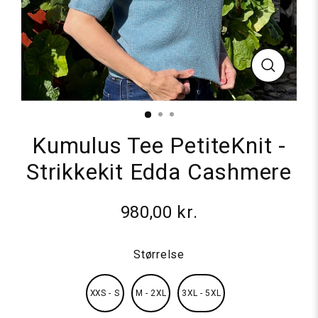
Luk
Kumulus Tee PetiteKnit -
Strikkekit Edda Cashmere
980,00 kr.
Normalpris
Størrelse
XXS - S
M - 2XL
3XL - 5XL