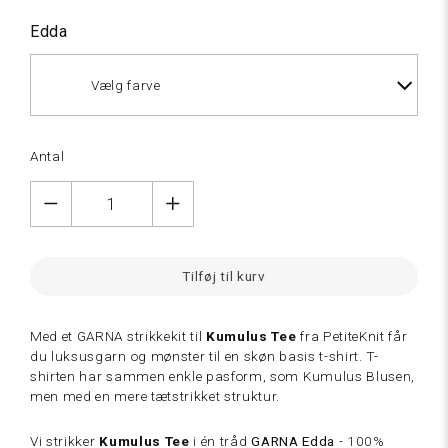
Edda
Vælg farve
Antal
Natur
hvid
Tilføj til kurv
Med et GARNA strikkekit til
Kumulus Tee
fra PetiteKnit får
du luksusgarn og mønster til en skøn basis t-shirt. T-
shirten har sammen enkle pasform, som Kumulus Blusen,
men med en mere tætstrikket struktur.
Vi strikker
Kumulus Tee
i én tråd
GARNA Edda
- 100%