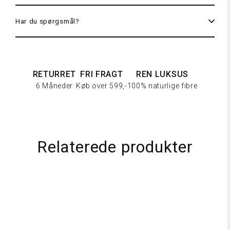
Har du spørgsmål?
RETURRET
FRI FRAGT
REN LUKSUS
6 Måneder
Køb over 599,-
100% naturlige fibre
Mørkebrun
Relaterede produkter
tweed