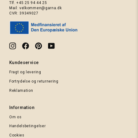
(Bordeaux)
Tlf.
+45 25 94 44 25
Mail:
velkommen@garna.dk
CVR: 39349027
Instagram
Facebook
Pinterest
YouTube
Kundeservice
Fragt og levering
Fortrydelse og returnering
Mint
tweed
Reklamation
Information
Om os
Handelsbetingelser
Cookies