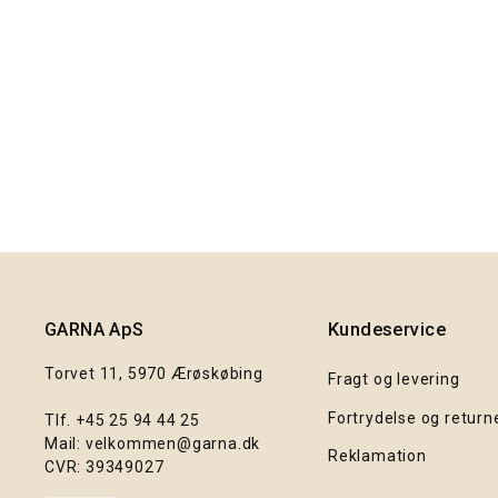
GARNA Cava Silk Mohair garn : 725
Lyseblå
87,00 kr.
GARNA ApS
Kundeservice
Torvet 11, 5970 Ærøskøbing
Fragt og levering
Fortrydelse og return
Tlf.
+45 25 94 44 25
Mail:
velkommen@garna.dk
Reklamation
CVR: 39349027