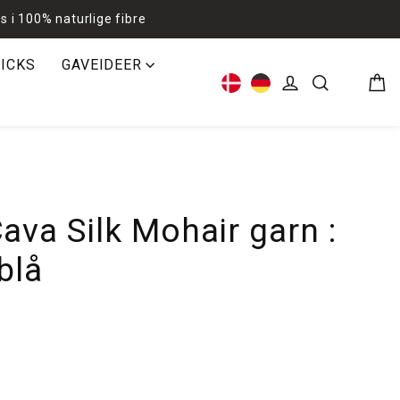
s i 100% naturlige fibre
RICKS
GAVEIDEER
Kur
Log ind
Søg
va Silk Mohair garn :
blå