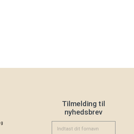
Tilmelding til
nyhedsbrev
ng
Indtast dit fornavn