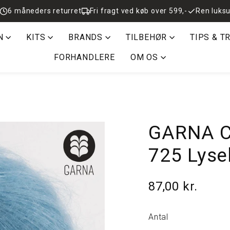
6 måneders returret
Fri fragt ved køb over 599,-
Ren luksu
N
KITS
BRANDS
TILBEHØR
TIPS & T
FORHANDLERE
OM OS
GARNA Ca
725 Lyse
87,00 kr.
Normalpris
Antal