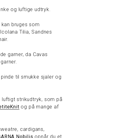
nke og luftige udtryk.
g kan bruges som
ilcolana Tilia, Sandnes
air.
de garner, da Cavas
 garner.
pinde til smukke sjaler og
luftigt strikudtryk, som på
etiteKnit
og på mange af
sweatre, cardigans,
GARNA Nobilis
opnår du et