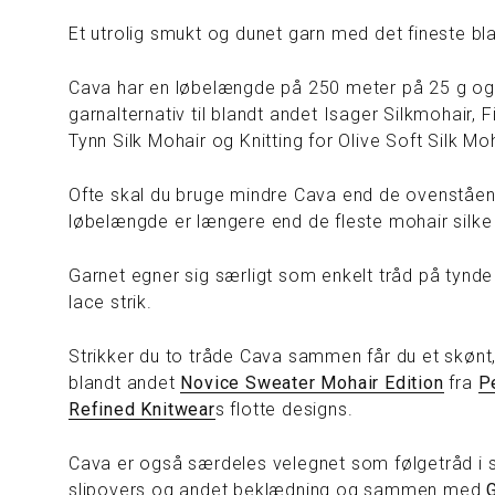
Et utrolig smukt og dunet garn med det fineste bla
Cava har en løbelængde på 250 meter på 25 g o
garnalternativ til blandt andet Isager Silkmohair, F
Tynn Silk Mohair og Knitting for Olive Soft Silk Moh
Ofte skal du bruge mindre Cava end de ovenståen
løbelængde er længere end de fleste mohair silke
Garnet egner sig særligt som enkelt tråd på tynde 
lace strik.
Strikker du to tråde Cava sammen får du et skønt, 
blandt andet
Novice Sweater Mohair Edition
fra
P
Refined Knitwear
s flotte designs.
Cava er også særdeles velegnet som følgetråd i 
slipovers og andet beklædning og sammen med