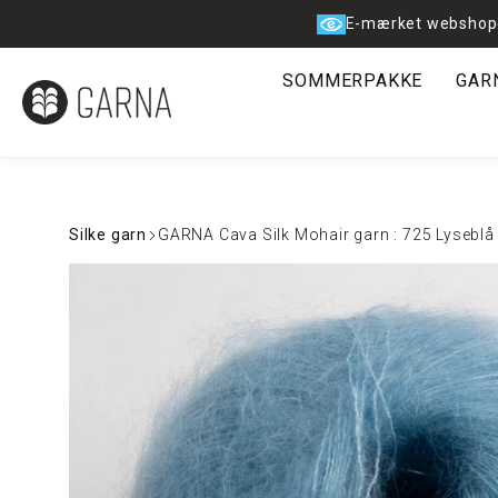
Spring
E-mærket webshop
til
indhold
SOMMERPAKKE
GAR
Silke garn
GARNA Cava Silk Mohair garn : 725 Lyseblå