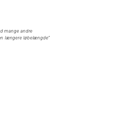
end mange andre
r en længere løbelængde”