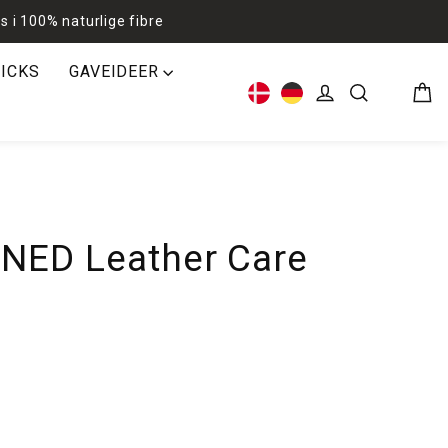
s i 100% naturlige fibre
RICKS
GAVEIDEER
Kur
Log ind
Søg
NED Leather Care