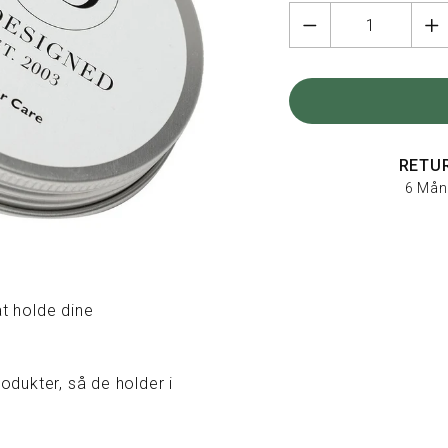
RETU
6 Mån
t holde dine
dukter, så de holder i