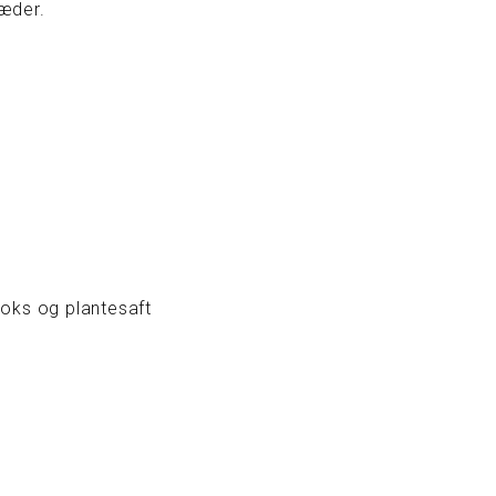
læder.
voks og plantesaft