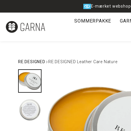
Spring
E-mærket webshop
til
indhold
SOMMERPAKKE
GAR
RE:DESIGNED
RE:DESIGNED Leather Care Nature