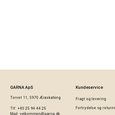
RE:DESIGNED Leather Care Nature
100,00 kr.
GARNA ApS
Kundeservice
Torvet 11, 5970 Ærøskøbing
Fragt og levering
Fortrydelse og return
Tlf.
+45 25 94 44 25
Mail:
velkommen@garna.dk