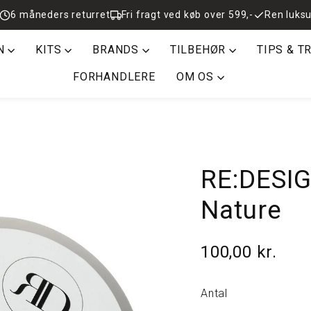
6 måneders returret
Fri fragt ved køb over 599,-
Ren luksu
N
KITS
BRANDS
TILBEHØR
TIPS & T
FORHANDLERE
OM OS
RE:DESIG
Nature
100,00 kr.
Normalpris
Antal