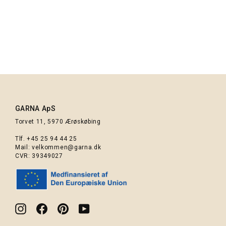
GARNA Cava Silk Mohair garn :
137 Lysegrå
87,00 kr.
GARNA ApS
Torvet 11, 5970 Ærøskøbing
Tlf.
+45 25 94 44 25
Mail:
velkommen@garna.dk
CVR: 39349027
Instagram
Facebook
Pinterest
YouTube