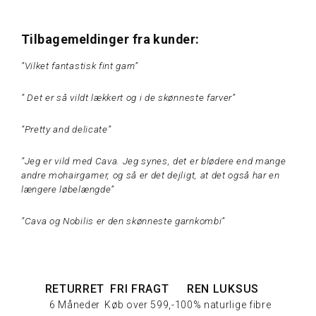
Tilbagemeldinger fra kunder:
”Vilket fantastisk fint garn”
” Det er så vildt lækkert og i de skønneste farver”
”Pretty and delicate”
”Jeg er vild med Cava. Jeg synes, det er blødere end mange
andre mohairgarner, og så er det dejligt, at det også har en
længere løbelængde”
”Cava og Nobilis er den skønneste garnkombi”
RETURRET
FRI FRAGT
REN LUKSUS
6 Måneder
Køb over 599,-
100% naturlige fibre