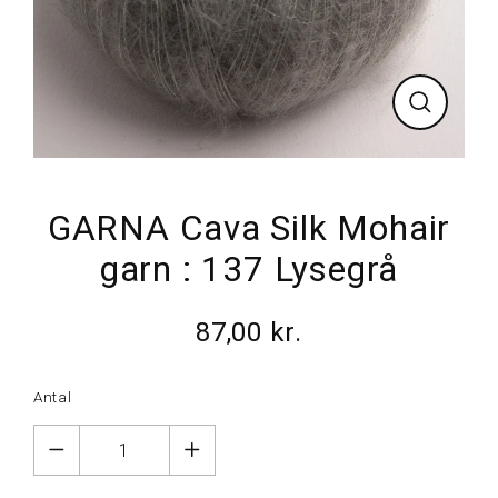
Luk
GARNA Cava Silk Mohair
garn : 137 Lysegrå
87,00 kr.
Normalpris
Antal