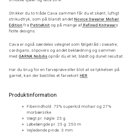
Strikker du to tråde Cava sammen får du et skønt, luftigt
strikudtryk, som på blandt andet
Novice Sweater Mohair
Edition
fra
PetiteKnit
og på mange af
Refined Knitwear
s
flotte designs.
Cava er også særdeles velegnet som følgetråd i sweatre,
cardigans, slipovers og andet beklædning og sammen
med
GARNA Nobilis
opnår du et let, blødt og dunet resultat.
Har du brug for en farveprøve eller blot at se tykkelsen på
garnet, kan der bestilles et farvekort
HER
Produktinformation
Fiberindhold: 73% superkid mohair og 27%
morbærsilke
Vægt pr. nøgle: 25 g
Løbelængde pr. 25 g: 250 m
Vejledende pinde: 3 mm