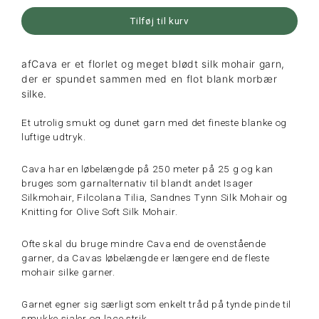
Tilføj til kurv
afCava er et florlet og meget blødt silk mohair garn,
der er spundet sammen med en flot blank morbær
silke.
Et utrolig smukt og dunet garn med det fineste blanke og
luftige udtryk.
Cava har en løbelængde på 250 meter på 25 g og kan
bruges som garnalternativ til blandt andet Isager
Silkmohair, Filcolana Tilia, Sandnes Tynn Silk Mohair og
Knitting for Olive Soft Silk Mohair.
Ofte skal du bruge mindre Cava end de ovenstående
garner, da Cavas løbelængde er længere end de fleste
mohair silke garner.
Garnet egner sig særligt som enkelt tråd på tynde pinde til
smukke sjaler og lace strik.