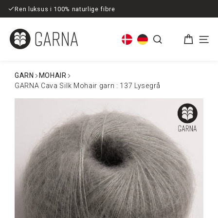
Spring
Ren luksus i 100% naturlige fibre
til
indhold
Kurv
Søg
Men
GARN
MOHAIR
GARNA Cava Silk Mohair garn : 137 Lysegrå