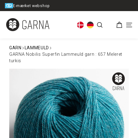
Spring
6 måneders returret
til
indhold
Kurv
Søg
Men
GARN
LAMMEULD
GARNA Nobilis Superfin Lammeuld garn : 657 Meleret
turkis