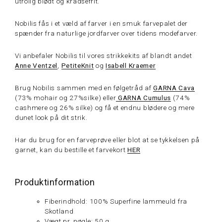
utrolig blødt og kradsefrit.
Nobilis fås i et væld af farver i en smuk farvepalet der
spænder fra naturlige jordfarver over tidens modefarver.
Vi anbefaler Nobilis til vores strikkekits af blandt andet
Anne Ventzel
,
PetiteKnit
og
Isabell Kraemer
Brug Nobilis sammen med en følgetråd af
GARNA Cava
(73% mohair og 27%silke) eller
GARNA Cumulus
(74%
cashmere og 26% silke) og få et endnu blødere og mere
dunet look på dit strik.
Har du brug for en farveprøve eller blot at se tykkelsen på
garnet, kan du bestille et farvekort
HER
Produktinformation
Fiberindhold: 100% Superfine lammeuld fra
Skotland
Vægt pr. nøgle: 50 g