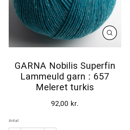
Luk
GARNA Nobilis Superfin
Lammeuld garn : 657
Meleret turkis
92,00 kr.
Normalpris
Antal