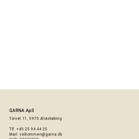
GARNA Nobilis Superfin
Lammeuld garn : 657 Meleret
turkis
92,00 kr.
GARNA ApS
Torvet 11, 5970 Ærøskøbing
Tlf.
+45 25 94 44 25
Mail:
velkommen@garna.dk