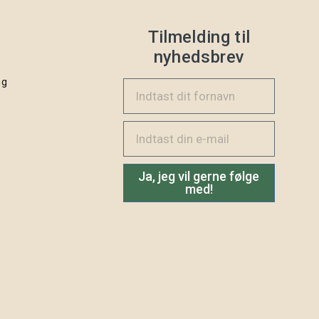
Tilmelding til
nyhedsbrev
ng
Indtast dit fornavn
Email
Ja, jeg vil gerne følge
med!