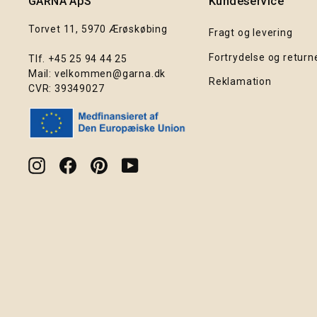
GARNA ApS
Kundeservice
Torvet 11, 5970 Ærøskøbing
Fragt og levering
Fortrydelse og return
Tlf.
+45 25 94 44 25
Mail:
velkommen@garna.dk
Reklamation
CVR: 39349027
Instagram
Facebook
Pinterest
YouTube