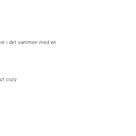
eater i det sammen med en
olut cozy