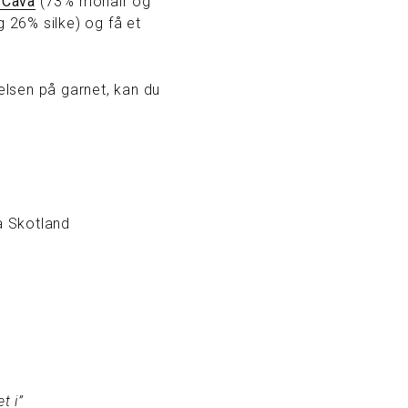
 Cava
(73% mohair og
26% silke) og få et
kelsen på garnet, kan du
a Skotland
t i”