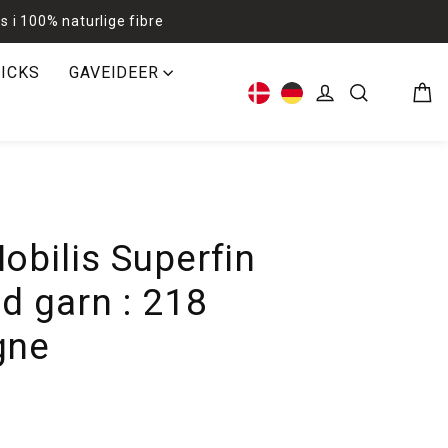
s i 100% naturlige fibre
RICKS
GAVEIDEER
Kur
Log ind
Søg
bilis Superfin
 garn : 218
gne