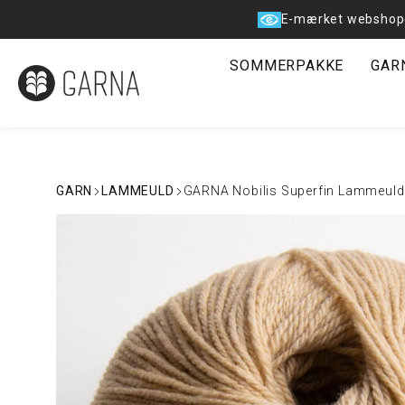
Spring
E-mærket webshop
til
indhold
SOMMERPAKKE
GAR
GARN
LAMMEULD
GARNA Nobilis Superfin Lammeuld