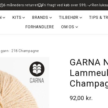
6 måneders returret
Fri fragt ved køb over 599,-
Ren luksu
N
KITS
BRANDS
TILBEHØR
TIPS & T
FORHANDLERE
OM OS
 garn : 218 Champagne
GARNA No
Lammeuld
Champa
92,00 kr.
Normalpris