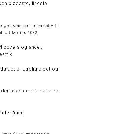
den blødeste, fineste
uges som garnalternativ til
lholt Merino 10/2.
 slipovers og andet
estrik.
da det er utrolig blødt og
t der spænder fra naturlige
 andet
Anne