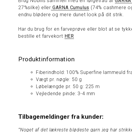
Brug Nobilis sammen med en følgetråd af
GARNA
27%silke) eller
GARNA Cumulus
(74% cashmere og 
endnu blødere og mere dunet look på dit strik.
Har du brug for en farveprøve eller blot at se tyk
bestille et farvekort
HER
Produktinformation
Fiberindhold: 100% Superfine lammeuld fr
Vægt pr. nøgle: 50 g
Løbelængde pr. 50 g: 225 m
Vejledende pinde: 3-4 mm
Tilbagemeldinger fra kunder:
”Noget af det lækreste blødeste garn jeg har strikke