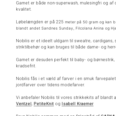
Garnet er både
non-superwash, mulesingfri og af 
kvalitet.
Løbelængden er på 225
meter på 50 gram og kan br
blandt andet Sandnes Sunday, Filcolana Anina og Hje
Nobilis er et ideelt uldgarn til sweatre, cardigans,
striktilbehør og kan bruges til både dame- og herr
Garnet er desuden perfekt til baby- og børnestrik, 
kradsefrit.
Nobilis fås i et væld af farver i en smuk farvepale
jordfarver over tidens modefarver.
Vi anbefaler Nobilis til vores strikkekits af blandt
Ventzel
,
PetiteKnit
og
Isabell Kraemer