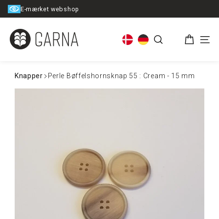
Spring
E-mærket webshop
til
indhold
Kurv
Søg
Men
Knapper
Perle Bøffelshornsknap 55 : Cream - 15 mm