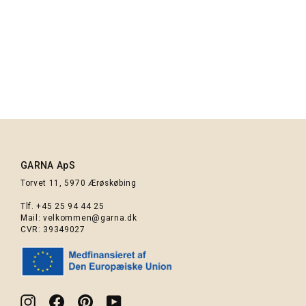
Cocoknits - Maker's board
390,00 kr.
GARNA ApS
Torvet 11, 5970 Ærøskøbing
Tlf.
+45 25 94 44 25
Mail:
velkommen@garna.dk
CVR: 39349027
Instagram
Facebook
Pinterest
YouTube