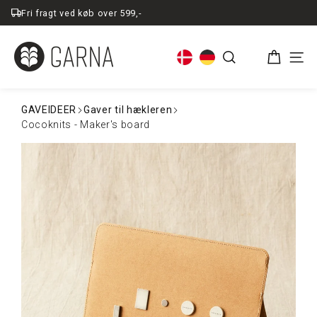
Spring
Fri fragt ved køb over 599,-
til
indhold
Kurv
Søg
Men
GAVEIDEER
Gaver til hækleren
Cocoknits - Maker's board