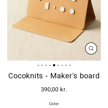
Luk
Cocoknits - Maker's board
390,00 kr.
Normalpris
Color