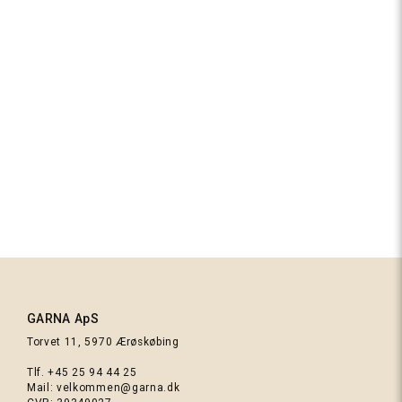
Sart rosa
Thuja halsrør - Strikkekit
Fra
330,00 kr.
Rosa
Mørkerød
GARNA ApS
tweed
Torvet 11, 5970 Ærøskøbing
(Bordeaux)
Tlf.
+45 25 94 44 25
Mail:
velkommen@garna.dk