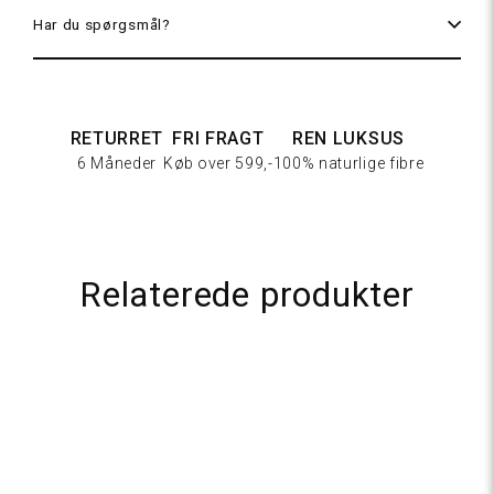
Har du spørgsmål?
Latte
RETURRET
FRI FRAGT
REN LUKSUS
6 Måneder
Køb over 599,-
100% naturlige fibre
Mørkebrun
tweed
Relaterede produkter
Lysebrun