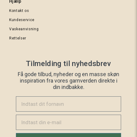
Hjælp
Kontakt os
Lys
Kundeservice
mosgrøn
tweed
Vaskeanvisning
Rettelser
Tilmelding til nyhedsbrev
Få gode tilbud, nyheder og en masse skøn
Mørk
inspiration fra vores garnverden direkte i
flaskegrøn
din indbakke.
Indtast dit fornavn
Lyseblå
Email