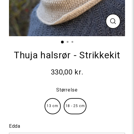
Luk
Thuja halsrør - Strikkekit
330,00 kr.
Normalpris
Størrelse
13 cm
18 - 25 cm
Edda