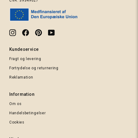
CVR: 39349027
Brændt
Instagram
Facebook
Pinterest
YouTube
orange
Kundeservice
Fragt og levering
Mint
Fortrydelse og returnering
tweed
Reklamation
Information
Om os
Handelsbetingelser
Cookies
Grøn