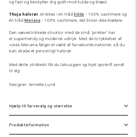
og fast og beskytter dig godt mod kulde og blæst.
Thuja halsrør
strikkes i én tråd
Edda
- 100% cashmere og
Cream
én tråd
Meriana
- 100% cashmere, det bliver ikke blødere.
hvid
Den vævestrikkede struktur med de små 'prikker' har
et supertrendy og moderne udtryk. Med de to tykkelser af
vores Meriana følger et væld af farvekombinationer, så du
kan skabe et personligt halsrør.
Champagne
Med dette strikkekit får du luksusgarn og trykt opskrift sendt
til dig.
Designer: Annette Lund
Hjælp til farvevalg og størrelse
Latte
Produktinformation