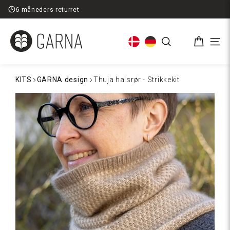
Spring
Fri fragt ved køb over 599,-
til
indhold
Kurv
Søg
Men
KITS
GARNA design
Thuja halsrør - Strikkekit