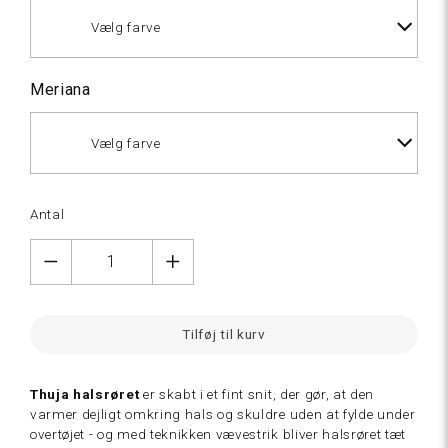
Vælg farve
Meriana
Vælg farve
Natur
Antal
hvid
Natur
hvid
Tilføj til kurv
(Natural)
Thuja halsrøret
er skabt i et fint snit, der gør, at den
varmer dejligt omkring hals og skuldre uden at fylde under
overtøjet - og med teknikken vævestrik bliver halsrøret tæt