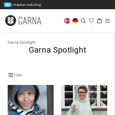
Spring
E-mærket webshop
til
indhold
Kurv
Søg
Men
Garna Spotlight
Garna Spotlight
Filter